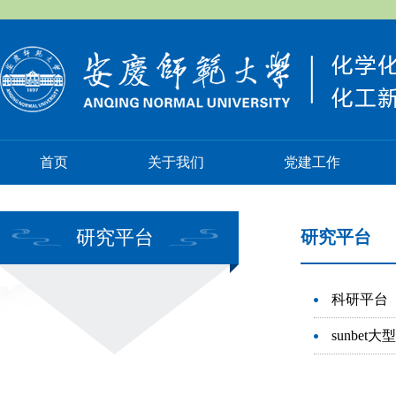
首页
关于我们
党建工作
研究平台
研究平台
科研平台
sunbet