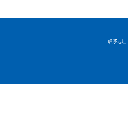
联系地址：
龙山校区